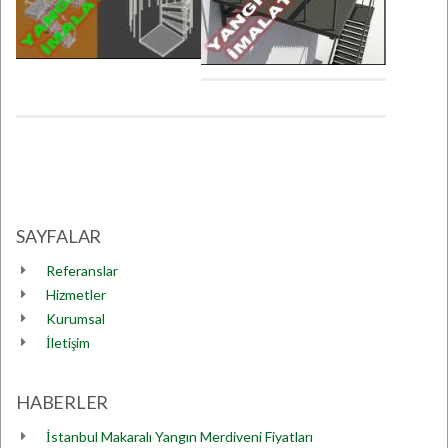
SAYFALAR
Referanslar
Hizmetler
Kurumsal
İletişim
HABERLER
İstanbul Makaralı Yangın Merdiveni Fiyatları