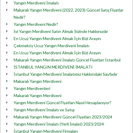
Yangın Merdiveni İmalatı
Makaralı Yangın Merdiveni (2022, 2023) Güncel Satış Fiyatlar
Nedir?
Yangın Merdiveni Nedir?
İyi Yangın Merdiveni Satın Almak Sizinde Hakkınızdır
En Ucuz Yangın Merdiveni Almak İçin Bizi Arayın
Çekmeköy Ucuz Yangın Merdiveni İmalatı
En Ucuz Yangın Merdiveni Almak İçin Bizi Arayın
Makaralı Yangın Merdiveni İmalatı Güncel Fiyatları İstanbul
İSTANBUL YANGIN MERDİVENİ İMALATI
İstanbul Yangın Merdiveni İmalatımız Hakkındaki Sayfadır
Makaralı Yangın Merdiveni
Yangın Merdivenleri
Makaralı Yangın Merdiveni
Yangın Merdiveni Güncel Fiyatları Nasıl Hesaplanıyor?
Yangın Merdiveni İmalatı ve Satışı
Makaralı Yangın Merdiveni Güncel Fiyatları 2023/2024
Yangın Merdiveni İmalatı (Yerli İmalat) 2023/2024
İstanbul Yangın Merdiveni Firmaları