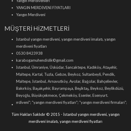
Yangın Merdivenleri
YANGIN MERDİVENİ FİYATLARI
Yangın Merdiveni
MÜŞTERİ HİZMETLERİ
İstanbul yangın merdiveni, yangın merdiveni imalatı, yangın
merdiveni fiyatları
0530 8423938
karabogamuhendislik©gmail.com
İstanbul, Ümraniye, Üsküdar, Sancaktepe, Kadıköy, Ataşehir,
Maltepe, Kartal, Tuzla, Gebze, Beykoz, Sultanbeyli, Pendik,
Maltepe, İstanbul, Arnavutköy, Avcılar, Bağcılar, Bahçelievler,
Bakırköy, Başakşehir, Bayrampaşa, Beşiktaş, Beykoz, Beylikdüzü,
Beyoğlu, Büyükçekmece, Çekmeköy, Esenler, Esenyurt.
n merdiveni
"; "
yangın merdiveni fiyatları
"; "
yangın merdiveni firmaları
"; "
yangın
Tüm Hakları Saklıdır © 2015 - İstanbul yangın merdiveni, yangın
merdiveni imalatı, yangın merdiveni fiyatları