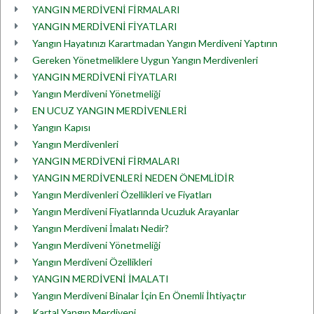
YANGIN MERDİVENİ FİRMALARI
YANGIN MERDİVENİ FİYATLARI
Yangın Hayatınızı Karartmadan Yangın Merdiveni Yaptırın
Gereken Yönetmeliklere Uygun Yangın Merdivenleri
YANGIN MERDİVENİ FİYATLARI
Yangın Merdiveni Yönetmeliği
EN UCUZ YANGIN MERDİVENLERİ
Yangın Kapısı
Yangın Merdivenleri
YANGIN MERDİVENİ FİRMALARI
YANGIN MERDİVENLERİ NEDEN ÖNEMLİDİR
Yangın Merdivenleri Özellikleri ve Fiyatları
Yangın Merdiveni Fiyatlarında Ucuzluk Arayanlar
Yangın Merdiveni İmalatı Nedir?
Yangın Merdiveni Yönetmeliği
Yangın Merdiveni Özellikleri
YANGIN MERDİVENİ İMALATI
Yangın Merdiveni Binalar İçin En Önemli İhtiyaçtır
Kartal Yangın Merdiveni