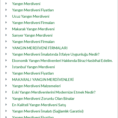
Yangın Merdiveni
Yangın Merdiveni Fiyatları
Ucuz Yangın Merdiveni
Yangın Merdiveni Firmaları
Makaralı Yangın Merdiveni
Sarıyer Yangın Merdiveni
Yangın Merdiveni Firmaları
YANGIN MERDİVENİ FİRMALARI
Yangın Merdiveni İmalatında İtfaiye Uygunluğu Nedir?
Ekonomik Yangın Merdivenleri Hakkında Biraz Hasbihal Edelim.
İstanbul Yangın Merdiveni
Yangın Merdiveni Fiyatları
MAKARALI YANGIN MERDİVENLERİ
Yangın Merdiveni Malzemeleri
Eski Yangın Merdivenlerini Modernize Etmek Nedir?
Yangın Merdiveni Zorunlu Olan Binalar
En Kaliteli Yangın Merdiveni Satış
Yangın Merdiveni İmalatı (Sağlamlık Garatisi)
Yangın Merdiveni Fiyatları