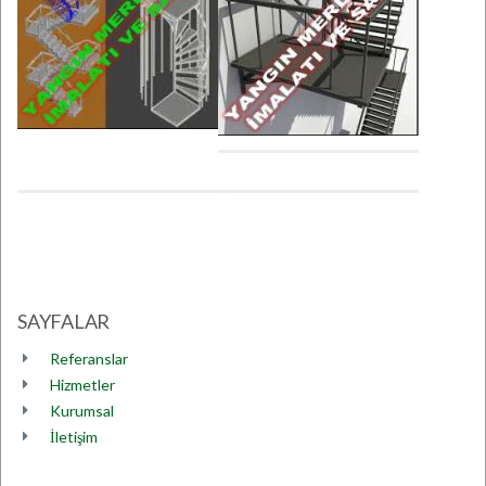
SAYFALAR
Referanslar
Hizmetler
Kurumsal
İletişim