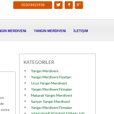
0530 8423938
NGIN MERDIVENI
YANGIN MERDIVENI
İLETIŞIM
KATEGORİLER
Yangın Merdiveni
Yangın Merdiveni Fiyatları
Ucuz Yangın Merdiveni
Yangın Merdiveni Firmaları
Makaralı Yangın Merdiveni
uz.
Sarıyer Yangın Merdiveni
dır.
Yangın Merdiveni Firmaları
 sonra
YANGIN MERDİVENİ FİRMALARI