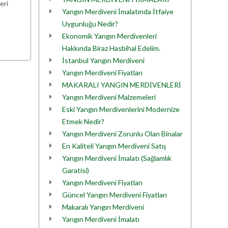
eri
Yangın Merdiveni İmalatında İtfaiye
Uygunluğu Nedir?
Ekonomik Yangın Merdivenleri
Hakkında Biraz Hasbihal Edelim.
İstanbul Yangın Merdiveni
Yangın Merdiveni Fiyatları
MAKARALI YANGIN MERDİVENLERİ
Yangın Merdiveni Malzemeleri
Eski Yangın Merdivenlerini Modernize
Etmek Nedir?
Yangın Merdiveni Zorunlu Olan Binalar
En Kaliteli Yangın Merdiveni Satış
Yangın Merdiveni İmalatı (Sağlamlık
Garatisi)
Yangın Merdiveni Fiyatları
Güncel Yangın Merdiveni Fiyatları
Makaralı Yangın Merdiveni
Yangın Merdiveni İmalatı