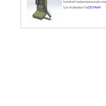
hareketl mekanizmasında onar
İçin Kullanılan Pa
DEVAMI