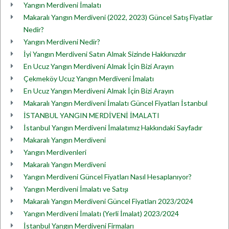
Yangın Merdiveni İmalatı
Makaralı Yangın Merdiveni (2022, 2023) Güncel Satış Fiyatlar
Nedir?
Yangın Merdiveni Nedir?
İyi Yangın Merdiveni Satın Almak Sizinde Hakkınızdır
En Ucuz Yangın Merdiveni Almak İçin Bizi Arayın
Çekmeköy Ucuz Yangın Merdiveni İmalatı
En Ucuz Yangın Merdiveni Almak İçin Bizi Arayın
Makaralı Yangın Merdiveni İmalatı Güncel Fiyatları İstanbul
İSTANBUL YANGIN MERDİVENİ İMALATI
İstanbul Yangın Merdiveni İmalatımız Hakkındaki Sayfadır
Makaralı Yangın Merdiveni
Yangın Merdivenleri
Makaralı Yangın Merdiveni
Yangın Merdiveni Güncel Fiyatları Nasıl Hesaplanıyor?
Yangın Merdiveni İmalatı ve Satışı
Makaralı Yangın Merdiveni Güncel Fiyatları 2023/2024
Yangın Merdiveni İmalatı (Yerli İmalat) 2023/2024
İstanbul Yangın Merdiveni Firmaları