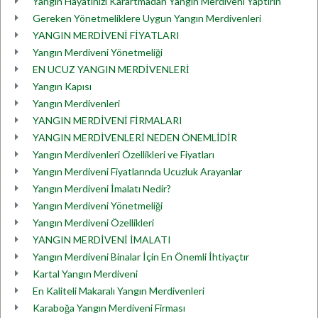
Yangın Hayatınızı Karartmadan Yangın Merdiveni Yaptırın
Gereken Yönetmeliklere Uygun Yangın Merdivenleri
YANGIN MERDİVENİ FİYATLARI
Yangın Merdiveni Yönetmeliği
EN UCUZ YANGIN MERDİVENLERİ
Yangın Kapısı
Yangın Merdivenleri
YANGIN MERDİVENİ FİRMALARI
YANGIN MERDİVENLERİ NEDEN ÖNEMLİDİR
Yangın Merdivenleri Özellikleri ve Fiyatları
Yangın Merdiveni Fiyatlarında Ucuzluk Arayanlar
Yangın Merdiveni İmalatı Nedir?
Yangın Merdiveni Yönetmeliği
Yangın Merdiveni Özellikleri
YANGIN MERDİVENİ İMALATI
Yangın Merdiveni Binalar İçin En Önemli İhtiyaçtır
Kartal Yangın Merdiveni
En Kaliteli Makaralı Yangın Merdivenleri
Karaboğa Yangın Merdiveni Firması