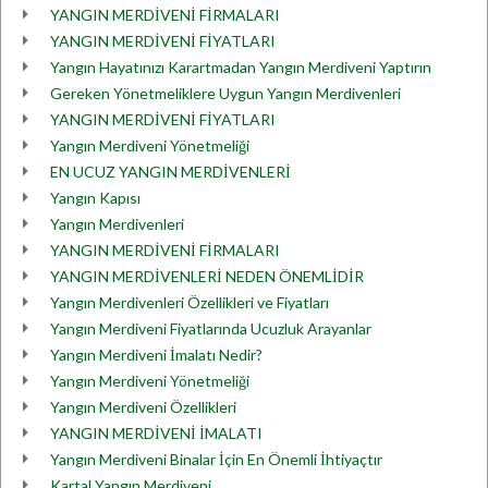
YANGIN MERDİVENİ FİRMALARI
YANGIN MERDİVENİ FİYATLARI
Yangın Hayatınızı Karartmadan Yangın Merdiveni Yaptırın
Gereken Yönetmeliklere Uygun Yangın Merdivenleri
YANGIN MERDİVENİ FİYATLARI
Yangın Merdiveni Yönetmeliği
EN UCUZ YANGIN MERDİVENLERİ
Yangın Kapısı
Yangın Merdivenleri
YANGIN MERDİVENİ FİRMALARI
YANGIN MERDİVENLERİ NEDEN ÖNEMLİDİR
Yangın Merdivenleri Özellikleri ve Fiyatları
Yangın Merdiveni Fiyatlarında Ucuzluk Arayanlar
Yangın Merdiveni İmalatı Nedir?
Yangın Merdiveni Yönetmeliği
Yangın Merdiveni Özellikleri
YANGIN MERDİVENİ İMALATI
Yangın Merdiveni Binalar İçin En Önemli İhtiyaçtır
Kartal Yangın Merdiveni