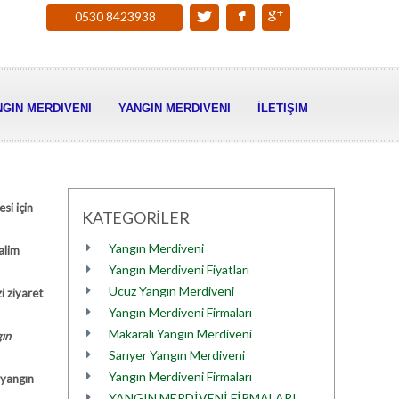
0530 8423938
NGIN MERDIVENI
YANGIN MERDIVENI
İLETIŞIM
si için
KATEGORİLER
Yangın Merdiveni
alim
Yangın Merdiveni Fiyatları
Ucuz Yangın Merdiveni
i ziyaret
Yangın Merdiveni Firmaları
Makaralı Yangın Merdiveni
ın
Sarıyer Yangın Merdiveni
Yangın Merdiveni Firmaları
 yangın
YANGIN MERDİVENİ FİRMALARI