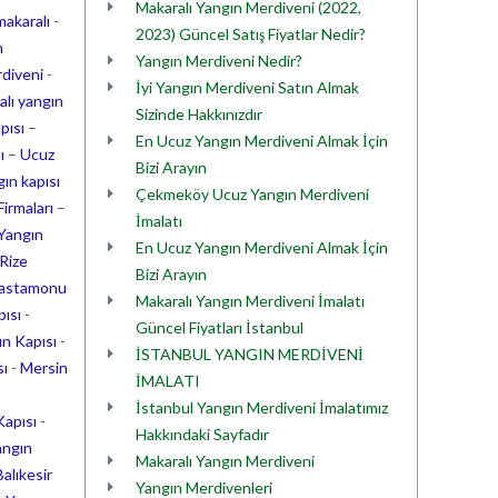
Makaralı Yangın Merdiveni (2022,
makaralı
-
2023) Güncel Satış Fiyatlar Nedir?
n
Yangın Merdiveni Nedir?
diveni
-
İyi Yangın Merdiveni Satın Almak
kalı yangın
Sizinde Hakkınızdır
pısı
–
En Ucuz Yangın Merdiveni Almak İçin
ı
–
Ucuz
Bizi Arayın
ın kapısı
Çekmeköy Ucuz Yangın Merdiveni
Firmaları
–
İmalatı
Yangın
En Ucuz Yangın Merdiveni Almak İçin
Rize
Bizi Arayın
astamonu
Makaralı Yangın Merdiveni İmalatı
ısı
-
Güncel Fiyatları İstanbul
ın Kapısı
-
İSTANBUL YANGIN MERDİVENİ
sı
-
Mersin
İMALATI
İstanbul Yangın Merdiveni İmalatımız
apısı
-
Hakkındaki Sayfadır
angın
Makaralı Yangın Merdiveni
Balıkesir
Yangın Merdivenleri