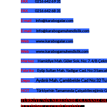
FAX
0216 642 69 31
FAX
0216 642 68 31
E-mail
info@karabogalar.com
E-mail
info@karabogamuhendislik.com
Web
www.karabogalar.com
Web
www.karabogamuhendislik.com
Merkez
Hamidiye Mah. Güler Sok. No: 7. 4/B Ç
Fabrika
Eyüp Sultan Mah. Yadigar Cad. No:3 San
Aydınlı Mah. Çamlıbelde Cad No:32 
Depo
NOT
Türkiye'nin Tamamında Çalışabileceğimiz Gü
TÜRKİYE’NİN NERESİNDE OLUSANIZ OL
İLETİŞİME GEÇEBİLİRSİNİZ...