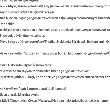
ni tüm özellikleriyle keşfedin.
iveni
ihtiyaçlarınıza yönetmeliğe uygun ve kaliteli ürünlerimizle yanıt veriyoruz
angın merdiveni
fiyatları için bizi arayın.
etmeliğine en uygun
yangın merdiveni
olan z tipi
yangın merdiveni
aynı zamanda
n modeldir.
yükseklikte olan binalardan bulunması yasal zorunluluk olan
yangın merdiveni
, c
in de çok büyük öneme sahiptir.
iveni
Satışı ve
Yangın Merdiveni
Fiyatları Hakkında Türkiyenin En Kapsamlı
Yan
Arge Faaliyetleri Yürüten Firmamız Sizler İçin En Ekonomik
Yangın Merdiveni
Ü
alatı Hakkında Bilgiler İçermektedir.
 yaşamsal önem taşıyan tedbirlerden biri de
yangın merdivenidir
.
ri
, tesisat şaftları, ... Kaçış koridorları ve
yangın merdivenleri
amaca hizmet ed
ın Merdiveni
fiyatı 1 metre olarak belirlenmiştir.
diven olarak iki gruba ayrılır.
r Etkili Olmaktadır.
Yangın Merdiveni
Fiyatları hakkında bilgi almak için heme