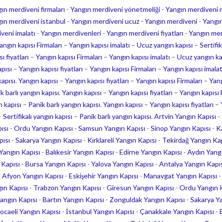
ın merdiveni firmaları
-
Yangın merdiveni yönetmeliği
-
Yangın merdiveni 
ın merdiveni istanbul
-
Yangın merdiveni ucuz
-
Yangın merdiveni
-
Yangı
veni imalatı
-
Yangın merdivenleri
-
Yangın merdiveni fiyatları
-
Yangın mer
angın kapısı Firmaları
–
Yangın kapısı imalatı
–
Ucuz yangın kapısı
–
Sertifi
ı fiyatları
–
Yangın kapısı Firmaları
–
Yangın kapısı imalatı
–
Ucuz yangın ka
pısı
–
Yangın kapısı fiyatları
–
Yangın kapısı Firmaları
–
Yangın kapısı imalat
kapısı
.
Yangın kapısı
–
Yangın kapısı fiyatları
–
Yangın kapısı Firmaları
–
Yang
k barlı yangın kapısı
.
Yangın kapısı
–
Yangın kapısı fiyatları
–
Yangın kapısı 
n kapısı
–
Panik barlı yangın kapısı
.
Yangın kapısı
–
Yangın kapısı fiyatları
–
–
Sertifikalı yangın kapısı
–
Panik barlı yangın kapısı
.
Artvin Yangın Kapısı
-
ısı
-
Ordu Yangın Kapısı
-
Samsun Yangın Kapısı
-
Sinop Yangın Kapısı
-
K
pısı
-
Sakarya Yangın Kapısı
-
Kırklareli Yangın Kapısı
-
Tekirdağ Yangın Kap
Yangın Kapısı
-
Balıkesir Yangın Kapısı
-
Edirne Yangın Kapısı
-
Aydın Yang
 Kapısı
-
Bursa Yangın Kapısı
-
Yalova Yangın Kapısı
-
Antalya Yangın Kapı
-
Afyon Yangın Kapısı
-
Eskişehir Yangın Kapısı
-
Manavgat Yangın Kapısı
-
ın Kapısı
-
Trabzon Yangın Kapısı
-
Giresun Yangın Kapısı
-
Ordu Yangın K
ngın Kapısı
-
Bartın Yangın Kapısı
-
Zonguldak Yangın Kapısı
-
Sakarya Y
ocaeli Yangın Kapısı
-
İstanbul Yangın Kapısı
-
Çanakkale Yangın Kapısı
-