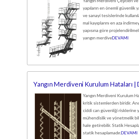
Yangın Merdiveni Çeşitleri v
yapıların en önemli güvenlik yat
ve sanayi tesislerinde kullanı
mal kayıplarını en aza indirme
yapısına göre projelendirilmel
yangın merdive
DEVAMI
Yangın Merdiveni Kurulum Hataları | 
Yangın Merdiveni Kurulum Hata
kritik sistemlerden biridir. A
ciddi can güvenliği risklerine 
mühendislik ve yönetmelik bilg
hale getirebilir. Statik Hesap
statik hesaplamadır.
DEVAMI