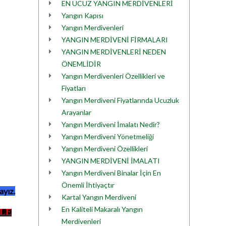
EN UCUZ YANGIN MERDİVENLERİ
Yangın Kapısı
Yangın Merdivenleri
YANGIN MERDİVENİ FİRMALARI
YANGIN MERDİVENLERİ NEDEN
ÖNEMLİDİR
Yangın Merdivenleri Özellikleri ve
Fiyatları
Yangın Merdiveni Fiyatlarında Ucuzluk
Arayanlar
Yangın Merdiveni İmalatı Nedir?
Yangın Merdiveni Yönetmeliği
Yangın Merdiveni Özellikleri
YANGIN MERDİVENİ İMALATI
Yangın Merdiveni Binalar İçin En
Önemli İhtiyaçtır
ayız.
Kartal Yangın Merdiveni
En Kaliteli Makaralı Yangın
MLE
Merdivenleri