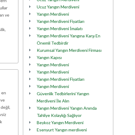
dern
Ucuz Yangın Merdiveni
ullar
Yangın Merdiveni
can ve
Yangın Merdiveni Fiyatları
Yangın Merdiveni İmalatı
lik,
Yangın Merdiveni Yangına Karşı En
Önemli Tedbirdir
Kurumsal Yangın Merdiveni Firması
Yangın Kapısı
Yangın Merdiveni
Yangın Merdiveni
Yangın Merdiveni Fiyatları
Yangın Merdiveni
n en
Güvenlik Tedbirlerini Yangın
 ve
Merdiveni İle Alın
değil,
Yangın Merdiveni Yangın Anında
vsiz
Tahliye Kolaylığı Sağlıyor
ik
Beykoz Yangın Merdiveni
Esenyurt Yangın merdiveni