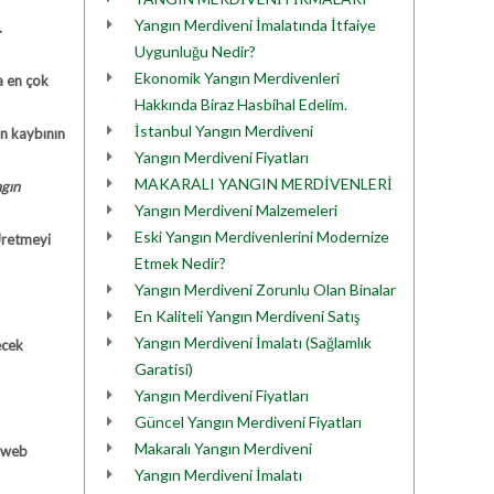
Yangın Merdiveni İmalatında İtfaiye
.
Uygunluğu Nedir?
Ekonomik Yangın Merdivenleri
 en çok
Hakkında Biraz Hasbihal Edelim.
İstanbul Yangın Merdiveni
an kaybının
Yangın Merdiveni Fiyatları
MAKARALI YANGIN MERDİVENLERİ
gın
Yangın Merdiveni Malzemeleri
Eski Yangın Merdivenlerini Modernize
retmeyi
Etmek Nedir?
Yangın Merdiveni Zorunlu Olan Binalar
En Kaliteli Yangın Merdiveni Satış
Yangın Merdiveni İmalatı (Sağlamlık
ecek
Garatisi)
Yangın Merdiveni Fiyatları
Güncel Yangın Merdiveni Fiyatları
Makaralı Yangın Merdiveni
n web
Yangın Merdiveni İmalatı