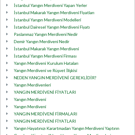
İstanbul Yangın Merdiveni Yapan Yerler
İstanbul Makaralı Yangın Merdiveni Fiyatları
İstanbul Yangın Merdiveni Modelleri
İstanbul Dairesel Yangın Merdiveni Fiyatı
Paslanmaz Yangın Merdiveni Nedir
Demir Yangın Merdiveni Nedir
İstanbul Makaralı Yangın Merdiveni
İstanbul Yangın Merdiveni Firması
Yangın Merdiveni Kurulum Hataları
Yangın Merdiveni ve Rüşvet İlişkisi
NEDEN YANGIN MERDİVENİ GEREKLİDİR?
Yangın Merdivenleri
YANGIN MERDİVENİ FİYATLARI
Yangın Merdiveni
Yangın Merdiveni
YANGIN MERDİVENİ FİRMALARI
YANGIN MERDİVENİ FİYATLARI
Yangın Hayatınızı Karartmadan Yangın Merdiveni Yaptırın