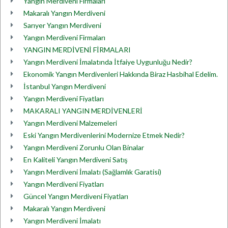
Yangın Merdiveni Firmaları
Makaralı Yangın Merdiveni
Sarıyer Yangın Merdiveni
Yangın Merdiveni Firmaları
YANGIN MERDİVENİ FİRMALARI
Yangın Merdiveni İmalatında İtfaiye Uygunluğu Nedir?
Ekonomik Yangın Merdivenleri Hakkında Biraz Hasbihal Edelim.
İstanbul Yangın Merdiveni
Yangın Merdiveni Fiyatları
MAKARALI YANGIN MERDİVENLERİ
Yangın Merdiveni Malzemeleri
Eski Yangın Merdivenlerini Modernize Etmek Nedir?
Yangın Merdiveni Zorunlu Olan Binalar
En Kaliteli Yangın Merdiveni Satış
Yangın Merdiveni İmalatı (Sağlamlık Garatisi)
Yangın Merdiveni Fiyatları
Güncel Yangın Merdiveni Fiyatları
Makaralı Yangın Merdiveni
Yangın Merdiveni İmalatı