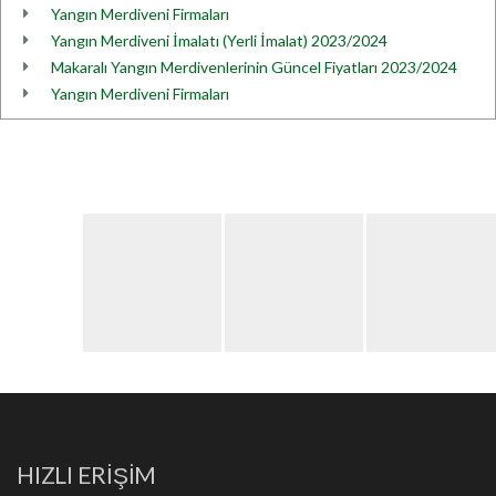
Yangın Merdiveni Firmaları
Yangın Merdiveni İmalatı (Yerli İmalat) 2023/2024
Makaralı Yangın Merdivenlerinin Güncel Fiyatları 2023/2024
Yangın Merdiveni Firmaları
HIZLI ERİŞİM