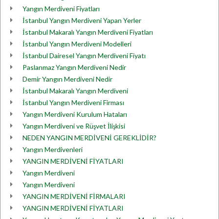
Yangın Merdiveni Fiyatları
İstanbul Yangın Merdiveni Yapan Yerler
İstanbul Makaralı Yangın Merdiveni Fiyatları
İstanbul Yangın Merdiveni Modelleri
İstanbul Dairesel Yangın Merdiveni Fiyatı
Paslanmaz Yangın Merdiveni Nedir
Demir Yangın Merdiveni Nedir
İstanbul Makaralı Yangın Merdiveni
İstanbul Yangın Merdiveni Firması
Yangın Merdiveni Kurulum Hataları
Yangın Merdiveni ve Rüşvet İlişkisi
NEDEN YANGIN MERDİVENİ GEREKLİDİR?
Yangın Merdivenleri
YANGIN MERDİVENİ FİYATLARI
Yangın Merdiveni
Yangın Merdiveni
YANGIN MERDİVENİ FİRMALARI
YANGIN MERDİVENİ FİYATLARI