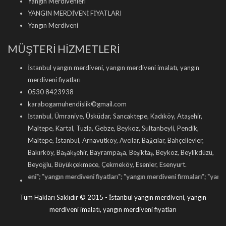
Yangın Merdivenleri
YANGIN MERDİVENİ FİYATLARI
Yangın Merdiveni
MÜŞTERİ HİZMETLERİ
İstanbul yangın merdiveni, yangın merdiveni imalatı, yangın
merdiveni fiyatları
0530 8423938
karabogamuhendislik©gmail.com
İstanbul, Ümraniye, Üsküdar, Sancaktepe, Kadıköy, Ataşehir,
Maltepe, Kartal, Tuzla, Gebze, Beykoz, Sultanbeyli, Pendik,
Maltepe, İstanbul, Arnavutköy, Avcılar, Bağcılar, Bahçelievler,
Bakırköy, Başakşehir, Bayrampaşa, Beşiktaş, Beykoz, Beylikdüzü,
Beyoğlu, Büyükçekmece, Çekmeköy, Esenler, Esenyurt.
erdiveni
"; "
yangın merdiveni fiyatları
"; "
yangın merdiveni firmaları
"; "
yangın me
Tüm Hakları Saklıdır © 2015 - İstanbul yangın merdiveni, yangın
merdiveni imalatı, yangın merdiveni fiyatları