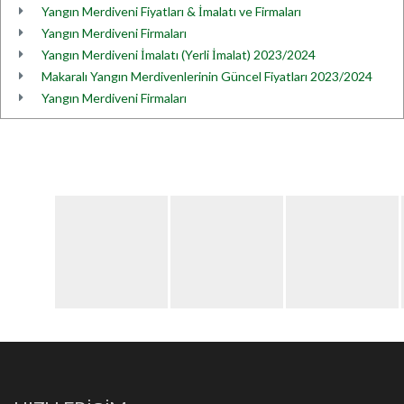
Yangın Merdiveni Fiyatları & İmalatı ve Firmaları
Yangın Merdiveni Firmaları
Yangın Merdiveni İmalatı (Yerli İmalat) 2023/2024
Makaralı Yangın Merdivenlerinin Güncel Fiyatları 2023/2024
Yangın Merdiveni Firmaları