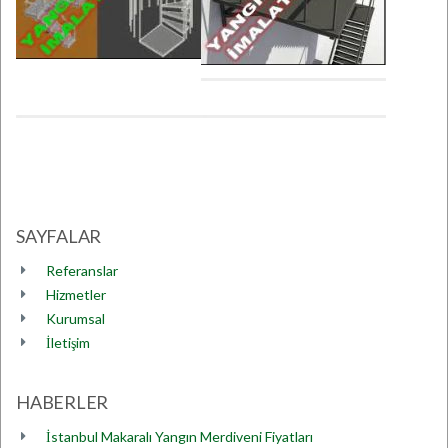
SAYFALAR
Referanslar
Hizmetler
Kurumsal
İletişim
HABERLER
İstanbul Makaralı Yangın Merdiveni Fiyatları