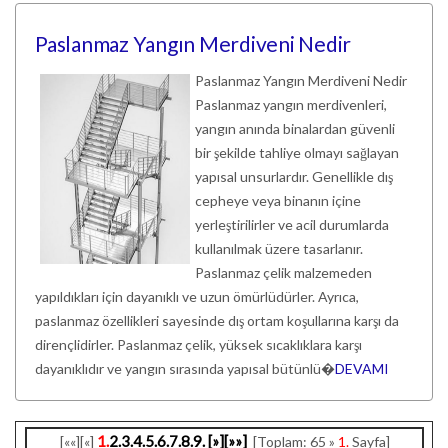
Paslanmaz Yangın Merdiveni Nedir
Paslanmaz Yangın Merdiveni Nedir
Paslanmaz yangın merdivenleri,
yangın anında binalardan güvenli
bir şekilde tahliye olmayı sağlayan
yapısal unsurlardır. Genellikle dış
cepheye veya binanın içine
yerleştirilirler ve acil durumlarda
kullanılmak üzere tasarlanır.
Paslanmaz çelik malzemeden
yapıldıkları için dayanıklı ve uzun ömürlüdürler. Ayrıca,
paslanmaz özellikleri sayesinde dış ortam koşullarına karşı da
dirençlidirler. Paslanmaz çelik, yüksek sıcaklıklara karşı
dayanıklıdır ve yangın sırasında yapısal bütünlü�
DEVAMI
1.
2.
3.
4.
5.
6.
7.
8.
9.
[»]
[»»]
[««][«]
[Toplam: 65 »
1.
Sayfa]