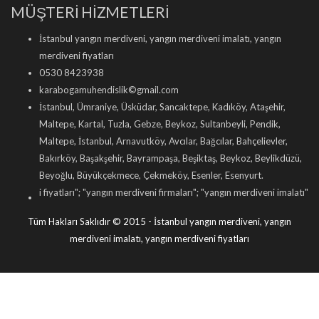
MÜŞTERİ HİZMETLERİ
İstanbul yangın merdiveni, yangın merdiveni imalatı, yangın
merdiveni fiyatları
0530 8423938
karabogamuhendislik©gmail.com
İstanbul, Ümraniye, Üsküdar, Sancaktepe, Kadıköy, Ataşehir,
Maltepe, Kartal, Tuzla, Gebze, Beykoz, Sultanbeyli, Pendik,
Maltepe, İstanbul, Arnavutköy, Avcılar, Bağcılar, Bahçelievler,
Bakırköy, Başakşehir, Bayrampaşa, Beşiktaş, Beykoz, Beylikdüzü,
Beyoğlu, Büyükçekmece, Çekmeköy, Esenler, Esenyurt.
atları
"; "
yangın merdiveni firmaları
"; "
yangın merdiveni imalatı
"; "
makaralı yan
Tüm Hakları Saklıdır © 2015 - İstanbul yangın merdiveni, yangın
merdiveni imalatı, yangın merdiveni fiyatları